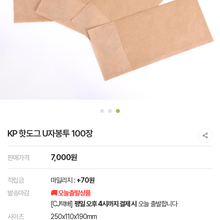
KP 핫도그 U자봉투 100장
7,000원
판매가격
적립금
마일리지 :
+70원
발송마감
🚚 오늘출발상품
[CJ택배]
평일 오후 4시까지 결제 시
오늘 출발합니다
사이즈
250x110x190mm