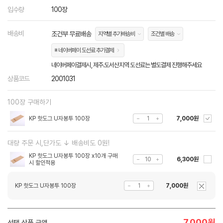
입수량
100장
배송비
조건부 무료배송
지역별 추가배송비
조건별 배송
※ 네이버페이 도선료 추가결제
네이버페이결제시, 제주.도서산지역 도선료는 별도결제 진행해주세요
상품코드
2001031
100장 구매하기
KP 핫도그 U자봉투 100장
7,000원
대량 주문 시,단가도 ↓ 배송비도 0원!
KP 핫도그 U자봉투 100장 x10개 구매
6,300원
시 할인적용
KP 핫도그 U자봉투 100장
7,000원
7,000
원
선택 상품 금액