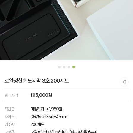
로얄정찬 회도시락 3호 200세트
195,000원
판매가격
적립금
마일리지 :
+1,950원
사이즈
(하)255x235x H45mm
입수량
200세트
구성품
로얄정찬외피)하+정찬내피3호+정찬투명뚜껑