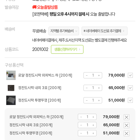
발송마감
🚚 오늘출발상품
[로젠택배]
평일 오후 4시까지 결제 시
오늘 출발합니다
배송비
무료배송
지역별 추가배송비
※ 네이버페이 도선료 추가결제
네이버페이결제시, 제주.도서산지역 도선료는 별도결제 진행해주세요
상품코드
2001002
샘플신청하러가기
구성품선택
로얄 정찬도시락 외피박스 하 [200개]
79,000원
정찬도시락 내피 3호 [200개]
65,000원
정찬도시락 투명뚜껑 [200개]
51,000원
로얄 정찬도시락 외피박스 하 [200개]
79,000원
정찬도시락 내피 3호 [200개]
65,000원
정찬도시락 투명뚜껑 [200개]
51,000원