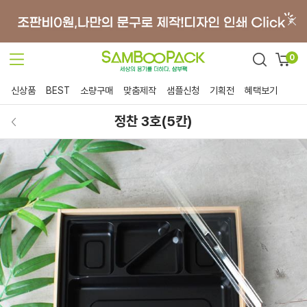
0
신상품
BEST
소량구매
맞춤제작
샘플신청
기획전
혜택보기
정찬 3호(5칸)