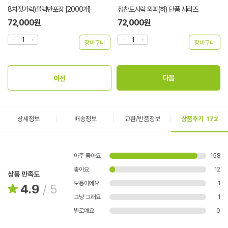
8치젓가락)블랙반포장 [2000개]
정찬도시락 외피(하) 단품 시리즈
72,000원
72,000원
상세정보
배송정보
교환/반품정보
상품후기
172
아주 좋아요
158
좋아요
12
상품 만족도
보통이에요
1
4.9
/
5
그냥 그래요
1
별로예요
0