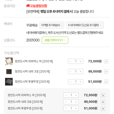
발송마감
🚚 오늘출발상품
[로젠택배]
평일 오후 4시까지 결제 시
오늘 출발합니다
배송비
무료배송
지역별 추가배송비
※ 네이버페이 도선료 추가결제
네이버페이결제시, 제주.도서산지역 도선료는 별도결제 진행해주세요
상품코드
2001000
샘플신청하러가기
구성품선택
정찬도시락 외피박스 하 [200개]
72,000원
정찬도시락 내피 3호 [200개]
65,000원
정찬도시락 투명뚜껑 [200개]
51,000원
정찬도시락 외피박스 하 [200개]
72,000원
정찬도시락 내피 3호 [200개]
65,000원
정찬도시락 투명뚜껑 [200개]
51,000원