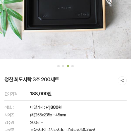
정찬 회도시락 3호 200세트
188,000원
판매가격
적립금
마일리지 :
+1,880원
사이즈
(하)255x235x H45mm
입수량
200세트
구성품
로얄정찬외피)하+정찬내피3호+정찬투명뚜껑