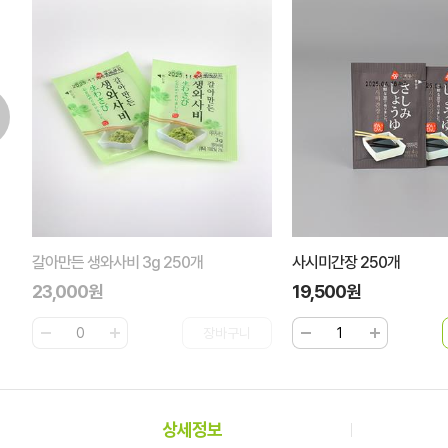
사시미간장 250개
7치젓가락)블랙반포장 [20
19,500원
2%
71,000원
72,0
상세정보