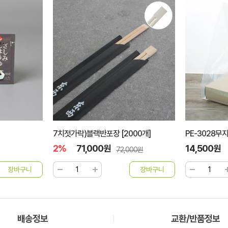
00개]
PE-3028무지봉투 100장
정찬도시락 외피
14,500원
72,000원
00원
배송정보
교환/반품정보