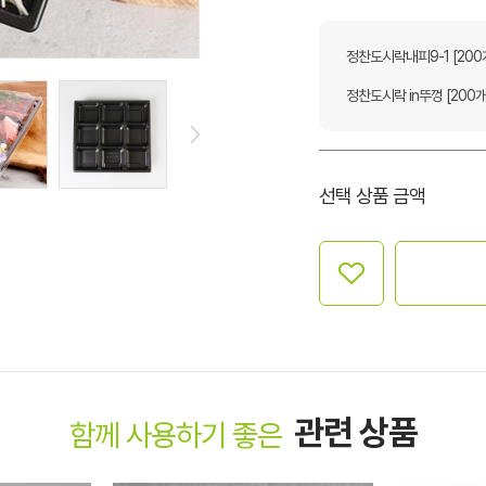
정찬도시락내피9-1 [200
정찬도시락 in뚜껑 [200개
선택 상품 금액
관련 상품
함께 사용하기 좋은