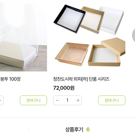
(하) 단품 시리즈
정찬도시락 뚜껑 단품 시리즈
갈
51,000원
2
상품후기
6