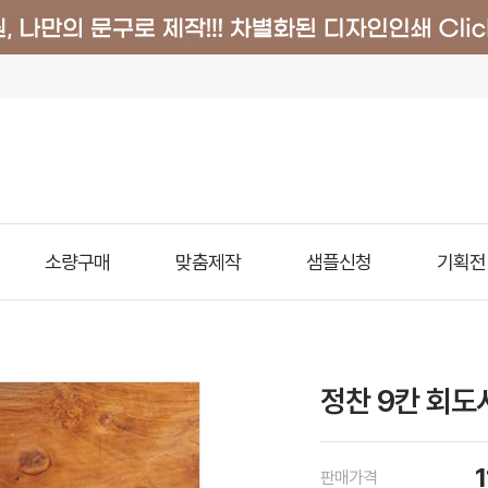
소량구매
맞춤제작
샘플신청
기획전
정찬 9칸 회도
판매가격