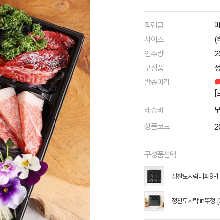
적립금
마
사이즈
(
입수량
2
구성품
정
발송마감

[
배송비
상품코드
2
구성품선택
정찬도시락내피9-1 [
정찬도시락 in뚜껑 [