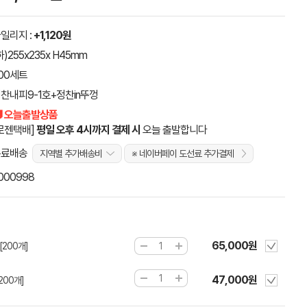
일리지 :
+1,120원
하)255x235x H45mm
00세트
찬내피9-1호+정찬in뚜껑
 오늘출발상품
로젠택배]
평일 오후 4시까지 결제 시
오늘 출발합니다
무료배송
지역별 추가배송비
※ 네이버페이 도선료 추가결제
000998
65,000원
200개]
47,000원
200개]