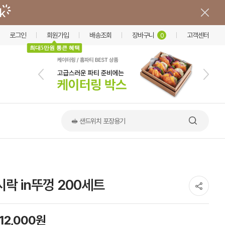
로그인
회원가입
배송조회
장바구니
고객센터
0
최대5만원 통큰 혜택
🥪 샌드위치 포장용기
시락 in뚜껑 200세트
112,000원