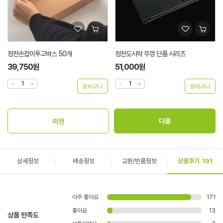
정찬손잡이투고박스 50개
정찬도시락 뚜껑 단품 시리즈
39,750원
51,000원
상세정보
배송정보
교환/반품정보
상품후기
191
아주 좋아요
171
좋아요
13
상품 만족도