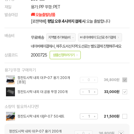
재질
용기: PP 뚜껑: PET
발송마감
🚚 오늘출발상품
[로젠택배]
평일 오후 4시까지 결제 시
오늘 출발합니다
배송비
무료배송
지역별 추가배송비
※ 네이버페이 도선료 추가결제
네이버페이결제시, 제주.도서산지역 도선료는 별도결제 진행해주세요
상품코드
2000725
샘플신청하러가기
용기/뚜껑 구매하기
정찬도시락 내피 대 P-07 용기 200개
36,800원
정찬도시락 내피 대 공용 뚜껑 200개
33,000원
소량이 필요하시다면!
정찬도시락 내피 대)P-07 50세트
21,500원
정찬도시락 내피 대 P-07 용기 200개
36,800원