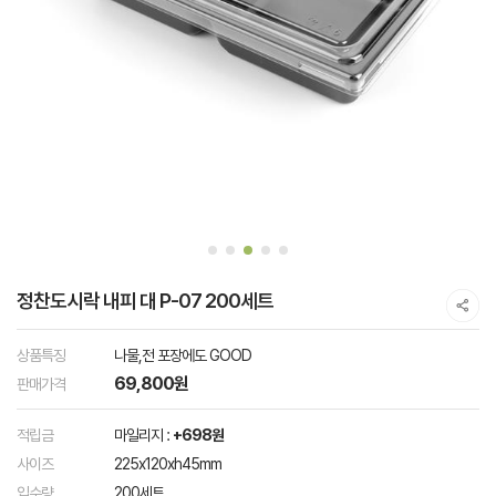
정찬도시락 내피 대 P-07 200세트
상품특징
나물,전 포장에도 GOOD
69,800원
판매가격
적립금
마일리지 :
+698원
사이즈
225x120xh45mm
입수량
200세트