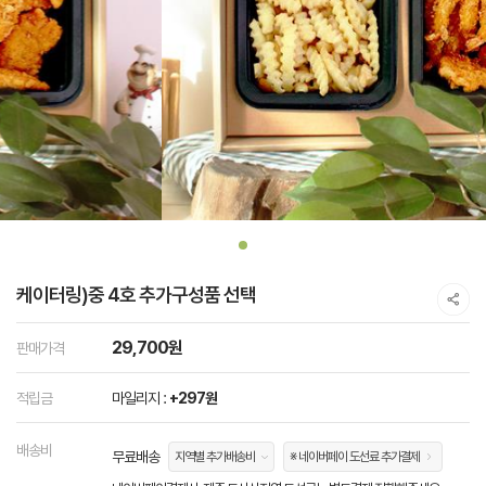
케이터링)중 4호 추가구성품 선택
29,700원
판매가격
적립금
마일리지 :
+297원
배송비
무료배송
지역별 추가배송비
※ 네이버페이 도선료 추가결제