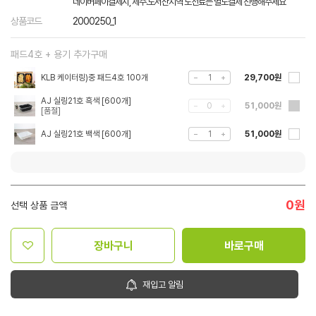
네이버페이결제시, 제주.도서산지역 도선료는 별도결제 진행해주세요
상품코드
2000250_1
패드4호 + 용기 추가구매
KLB 케이터링)중 패드4호 100개
29,700원
AJ 실링21호 흑색 [600개]
51,000원
AJ 실링21호 백색 [600개]
51,000원
0
원
선택 상품 금액
장바구니
바로구매
재입고 알림