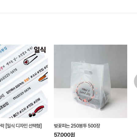
가락 [일식 디자인 선택형]
벚꽃피는 250봉투 500장
소
57,000원
1