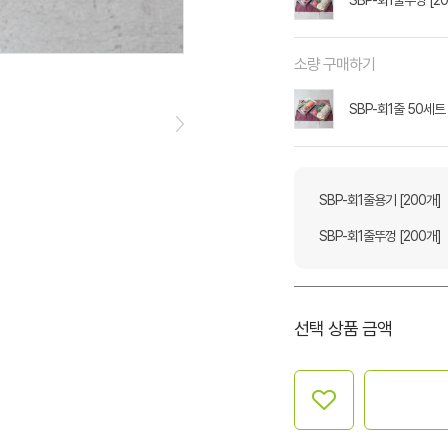
SBP-회1줄뚜껑 [2
소량 구매하기
SBP-회1줄 50세트
SBP-회1줄용기 [200개]
SBP-회1줄뚜껑 [200개]
선택 상품 금액