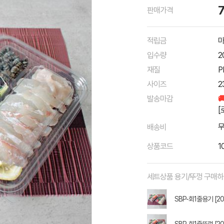
판매가격
적립금
마
입수량
2
재질
P
사이즈
2
발송마감

[
배송비
상품코드
1
세트상품 용기/뚜껑 구매
SBP-회1줄용기 [2