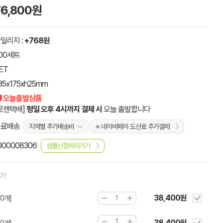
76,800원
일리지 :
+768원
00세트
ET
35x175xh25mm
 오늘출발상품
로젠택배]
평일 오후 4시까지 결제 시
오늘 출발합니다
무료배송
지역별 추가배송비
※ 네이버페이 도선료 추가결제
000008306
샘플신청하러가기
하기
38,400원
00개]
38,400원