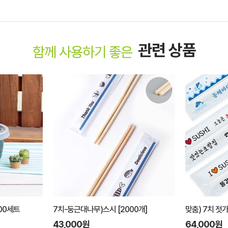
관련 상품
함께 사용하기 좋은
100세트
7치-둥근대나무)스시 [2000개]
맞춤) 7치 젓
43,000원
64,000원