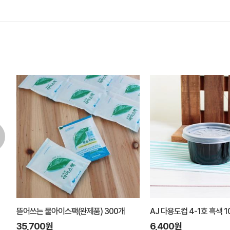
뜯어쓰는 물아이스팩(완제품) 300개
AJ 다용도컵 4-1호 흑색 
35,700원
6,400원