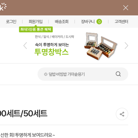
로그인
회원가입
배송조회
장바구니
고객센터
0
최대5만원 통큰 혜택
🍲 덮밥·비빔밥 가마솥용기
00세트/50세트
선한 회! 투명하게 보여드려요~