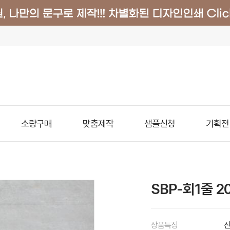
소량구매
맞춤제작
샘플신청
기획전
SBP-회1줄 2
상품특징
신