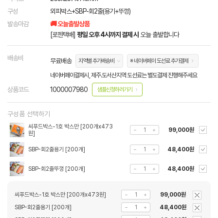
구성
외피박스+SBP-회2줄(용기+뚜껑)
발송마감
🚚 오늘출발상품
[로젠택배]
평일 오후 4시까지 결제 시
오늘 출발합니다
배송비
무료배송
지역별 추가배송비
※ 네이버페이 도선료 추가결제
네이버페이결제시, 제주.도서산지역 도선료는 별도결제 진행해주세요
상품코드
1000007980
샘플신청하러가기
구성품 선택하기
씨푸드박스-1호 박스만 [200개x473
99,000원
원]
SBP-회2줄용기 [200개]
48,400원
SBP-회2줄뚜껑 [200개]
48,400원
씨푸드박스-1호 박스만 [200개x473원]
99,000원
SBP-회2줄용기 [200개]
48,400원