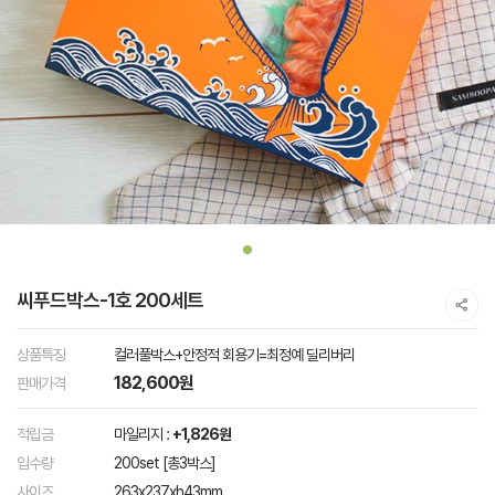
씨푸드박스-1호 200세트
상품특징
컬러풀박스+안정적 회용기=최정예 딜리버리
182,600원
판매가격
적립금
마일리지 :
+1,826원
입수량
200set [총3박스]
사이즈
263x237xh43mm