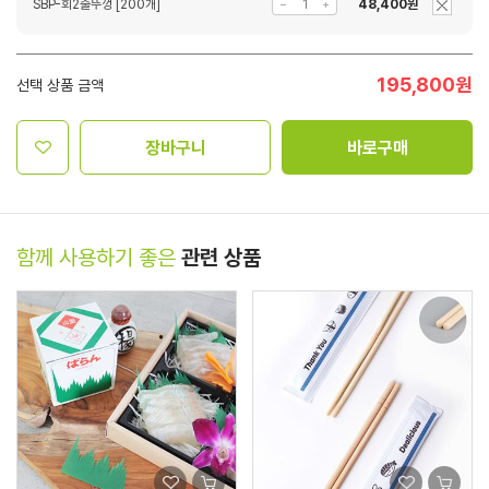
SBP-회2줄뚜껑 [200개]
48,400원
195,800
원
선택 상품 금액
장바구니
바로구매
함께 사용하기 좋은
관련 상품