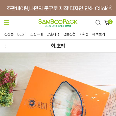
0
신상품
BEST
소량구매
맞춤제작
샘플신청
기획전
혜택보기
회.초밥