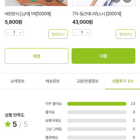
바란장식 [소/대] 1곽[1000매]
7치-둥근대나무)스시 [2000개]
5,800원
43,000원
상세정보
배송정보
교환/반품정보
상품후기
23
아주 좋아요
23
좋아요
0
상품 만족도
보통이에요
0
5
/
5
그냥 그래요
0
별로예요
0