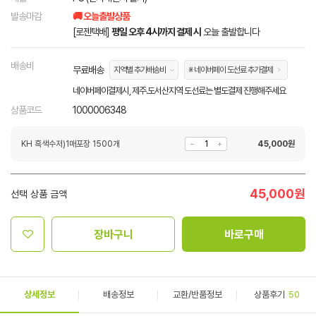
발송마감
🚚 오늘출발상품
[로젠택배]
평일 오후 4시까지 결제 시
오늘 출발합니다
배송비
무료배송
지역별 추가배송비
※ 네이버페이 도선료 추가결제
네이버페이결제시, 제주.도서산지역 도선료는 별도결제 진행해주세요
상품코드
1000006348
KH 흑색수저)1매포장 1500개
45,000
원
45,000
원
선택 상품 금액
장바구니
바로구매
상세정보
배송정보
교환/반품정보
상품후기
50