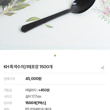
KH 흑색수저)1매포장 1500개
45,000원
판매가격
적립금
마일리지 :
+450원
사이즈
길이 17.7cm
입수량
1500개 [1박스]
재질
PS (전자레인지 불가)