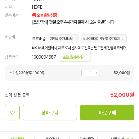
재질
HDPE
발송마감
🚚 오늘출발상품
[로젠택배]
평일 오후 4시까지 결제 시
오늘 출발합니다
배송비
무료배송
지역별 추가배송비
※ 네이버페이 도선료 추가결제
네이버페이결제시, 제주.도서산지역 도선료는 별도결제 진행해주세요
상품코드
1000004687
샘플신청하러가기
스마일230봉투 1000장
52,000
원
52,000
원
선택 상품 금액
장바구니
바로구매