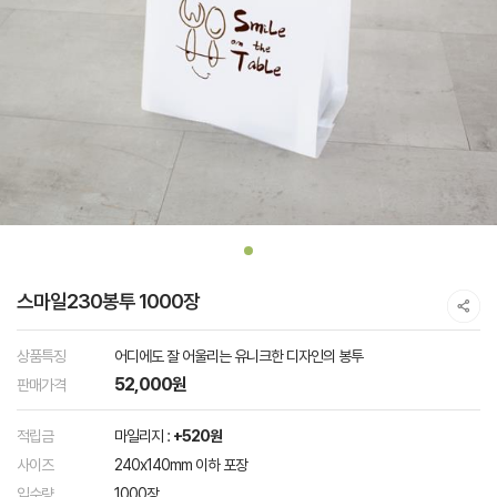
스마일230봉투 1000장
상품특징
어디에도 잘 어울리는 유니크한 디자인의 봉투
52,000원
판매가격
적립금
마일리지 :
+520원
사이즈
240x140mm 이하 포장
입수량
1000장