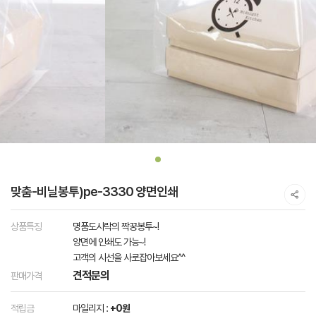
맞춤-비닐봉투)pe-3330 양면인쇄
상품특징
명품도시락의 짝꿍봉투~!
양면에 인쇄도 가능~!
고객의 시선을 사로잡아보세요^^
견적문의
판매가격
적립금
마일리지 :
+0원