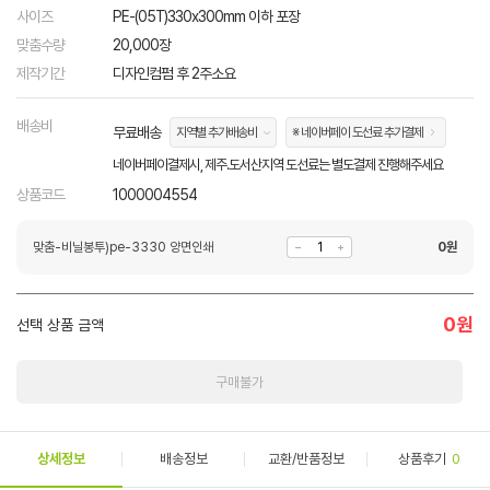
사이즈
PE-(05T)330x300mm 이하 포장
맞춤수량
20,000장
제작기간
디자인컴펌 후 2주소요
배송비
무료배송
지역별 추가배송비
※ 네이버페이 도선료 추가결제
네이버페이결제시, 제주.도서산지역 도선료는 별도결제 진행해주세요
상품코드
1000004554
맞춤-비닐봉투)pe-3330 양면인쇄
0
원
0
원
선택 상품 금액
구매불가
상세정보
배송정보
교환/반품정보
상품후기
0