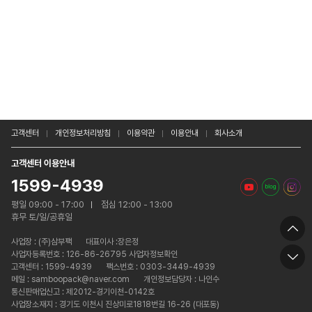
고객센터
개인정보처리방침
이용약관
이용안내
회사소개
고객센터 이용안내
1599-4939
평일 09:00 - 17:00
점심 12:00 - 13:00
휴무 토/일/공휴일
사업장 :
(주)삼부팩
대표이사 :장은정
사업자등록번호 : 126-86-26795 사업자정보확인
고객센터 : 1599-4939
팩스번호 : 0303-3449-4939
메일 : samboopack@naver.com
개인정보담당자 : 나인수
통신판매업신고 : 제2012-경기이천-0142호
사업장소재지 : 경기도 이천시 진상미로1818번길 16-26 (대포동)