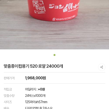
맞춤종이컵용기 520 로얄 24000개
1,968,000원
판매가격
적립금
마일리지 :
+0원
맞춤수량
24박스x1000개
사이즈
125파이xh57mm
배송
디자인컨펌 후 2주소요