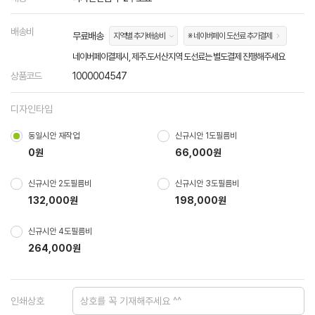
배송비
무료배송
지역별 추가배송비
※ 네이버페이 도선료 추가결제
네이버페이결제시, 제주.도서산지역 도선료는 별도결제 진행해주세요
상품코드
1000004547
디자인타입
동일시안 재작업
신규시안 1도필름비
0원
66,000원
신규시안 2도필름비
신규시안 3도필름비
132,000원
198,000원
신규시안 4도필름비
264,000원
인쇄상호