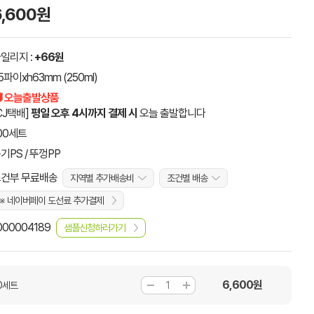
6,600원
일리지 :
+66원
5파이xh63mm (250ml)
 오늘출발상품
CJ택배]
평일 오후 4시까지 결제 시
오늘 출발합니다
00세트
기PS / 뚜껑PP
건부 무료배송
지역별 추가배송비
조건별 배송
※ 네이버페이 도선료 추가결제
000004189
샘플신청하러가기
6,600
원
00세트