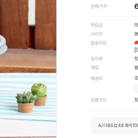
판매가격
적립금
마
사이즈
9
발송마감

[
입수량
1
재질
용
조
배송비
상품코드
1
AJ 다용도컵 4호 흑색 1