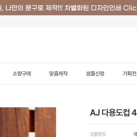
소량구매
맞춤제작
샘플신청
기획전
AJ 다용도컵 4
상품특징
국