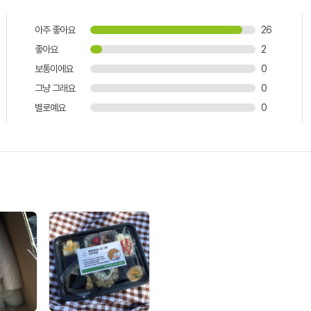
아주 좋아요
26
좋아요
2
보통이에요
0
그냥 그래요
0
별로예요
0