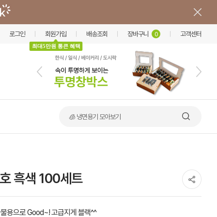
로그인
회원가입
배송조회
장바구니
고객센터
0
최대5만원 통큰 혜택
🧊 냉면용기 모아보기
호 흑색 100세트
물용으로 Good~! 고급지게 블랙^^