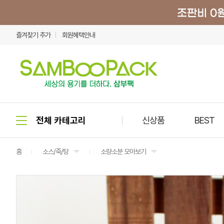
즐겨찾기 추가
회원혜택안내
신상품
BEST
홈
소스/죽/탕
소량소분 모아보기