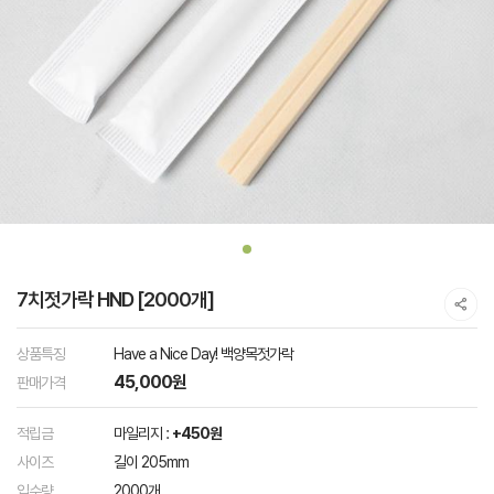
7치젓가락 HND [2000개]
상품특징
Have a Nice Day! 백양목젓가락
45,000원
판매가격
적립금
마일리지 :
+450원
사이즈
길이 205mm
입수량
2000개