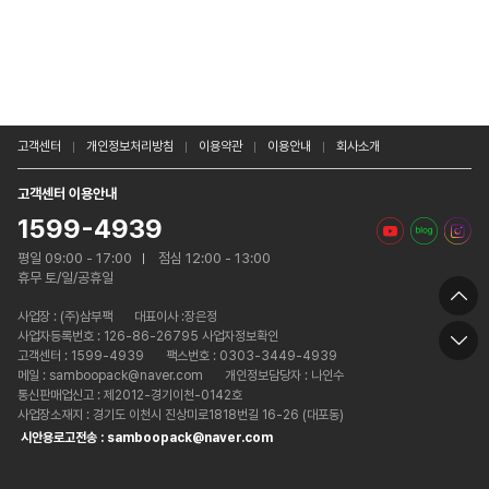
고객센터
개인정보처리방침
이용약관
이용안내
회사소개
고객센터 이용안내
1599-4939
평일 09:00 - 17:00
점심 12:00 - 13:00
휴무 토/일/공휴일
사업장 :
(주)삼부팩
대표이사 :장은정
사업자등록번호 : 126-86-26795 사업자정보확인
고객센터 : 1599-4939
팩스번호 : 0303-3449-4939
메일 : samboopack@naver.com
개인정보담당자 : 나인수
통신판매업신고 : 제2012-경기이천-0142호
사업장소재지 : 경기도 이천시 진상미로1818번길 16-26 (대포동)
시안용로고전송 : samboopack@naver.com