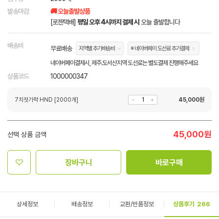
발송마감
🚚 오늘출발상품
[로젠택배]
평일 오후 4시까지 결제 시
오늘 출발합니다
배송비
무료배송
지역별 추가배송비
※ 네이버페이 도선료 추가결제
네이버페이결제시, 제주.도서산지역 도선료는 별도결제 진행해주세요
상품코드
1000000347
7치젓가락 HND [2000개]
45,000
원
45,000
원
선택 상품 금액
장바구니
바로구매
상세정보
배송정보
교환/반품정보
상품후기
266