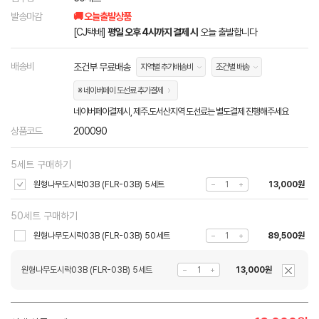
발송마감
🚚 오늘출발상품
[CJ택배]
평일 오후 4시까지 결제 시
오늘 출발합니다
배송비
조건부 무료배송
지역별 추가배송비
조건별 배송
※ 네이버페이 도선료 추가결제
네이버페이결제시, 제주.도서산지역 도선료는 별도결제 진행해주세요
상품코드
200090
5세트 구매하기
원형나무도시락03B (FLR-03B) 5세트
13,000원
50세트 구매하기
원형나무도시락03B (FLR-03B) 50세트
89,500원
원형나무도시락03B (FLR-03B) 5세트
13,000원