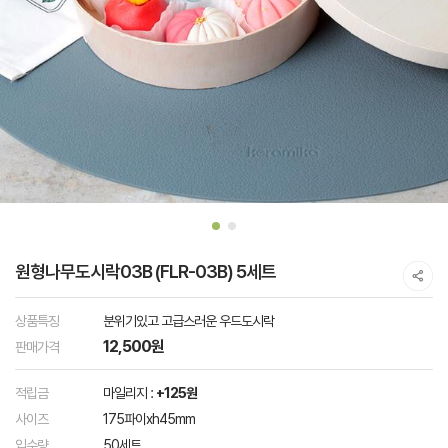
원형나무도시락03B (FLR-03B) 5세트
상품특징
분위기있고 고급스러운 우드도시락
12,500원
판매가격
적립금
마일리지 :
+125원
사이즈
175파이xh45mm
입수량
50세트