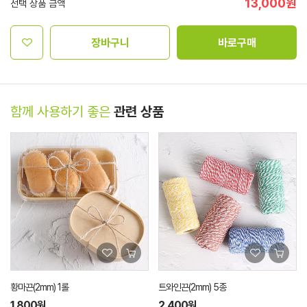
13,000
원
선택 상품 금액
장바구니
바로구매
함께 사용하기 좋은
관련 상품
황마끈(2mm) 1롤
트와인끈(2mm) 5종
1,800원
2,400원