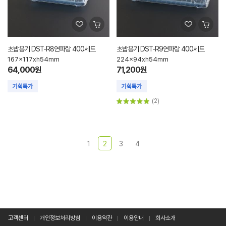
초밥용기 DST-R8연파랑 400세트
초밥용기 DST-R9연파랑 400세트
167x117xh54mm
224x94xh54mm
64,000원
71,200원
(2)
1
2
3
4
고객센터
개인정보처리방침
이용약관
이용안내
회사소개