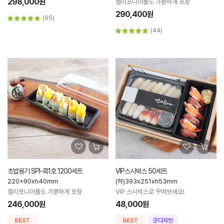
298,000원
캘리포니아롤도 가뿐하게 포장
290,400원
(95)
(44)
초밥용기 SPI-흑1호 1200세트
VIP스시박스 50세트
220x90xh40mm
(하)393x251xh53mm
캘리포니아롤도 가뿐하게 포장
VIP 스시박스로 꾸며보세요!
246,000원
48,000원