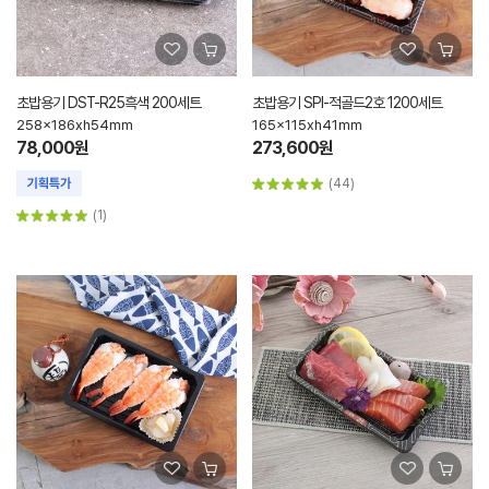
초밥용기 DST-R25흑색 200세트
초밥용기 SPI-적골드2호 1200세트
258x186xh54mm
165x115xh41mm
78,000원
273,600원
(44)
(1)