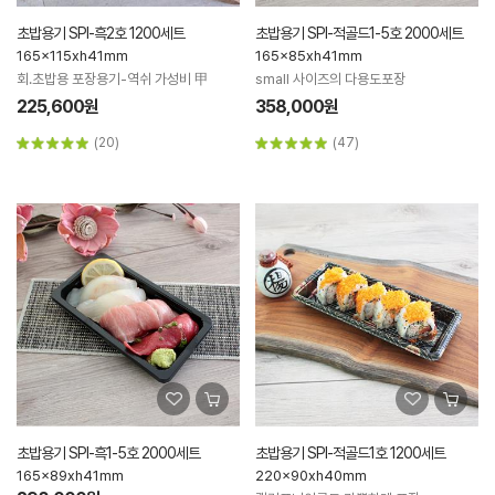
초밥용기 SPI-흑2호 1200세트
초밥용기 SPI-적골드1-5호 2000세트
165x115xh41mm
165x85xh41mm
회.초밥용 포장용기-역쉬 가성비 甲
small 사이즈의 다용도포장
225,600원
358,000원
(20)
(47)
초밥용기 SPI-흑1-5호 2000세트
초밥용기 SPI-적골드1호 1200세트
165x89xh41mm
220x90xh40mm