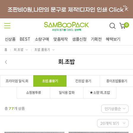
0
신상품
BEST
소량구매
맞춤제작
샘플신청
기획전
혜택보기
홈
회.초밥
초밥.롤용기
회.초밥
프리미엄 일식.회
초밥.롤용기
칸초밥 용기
종이초밥롤용기
쇼핑봉투류
일식용 잡화
★소량 회.초밥
총
77
개 상품