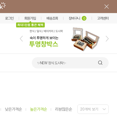
로그인
회원가입
배송조회
장바구니
고객센터
0
최대5만원 통큰 혜택
🧊 냉면용기 모아보기
낮은가격순
높은가격순
리뷰많은순