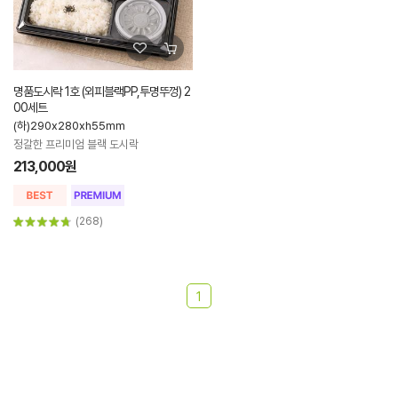
명품도시락 1호 (외피블랙PP,투명뚜껑) 2
00세트
(하)290x280xh55mm
정갈한 프리미엄 블랙 도시락
213,000원
(268)
1