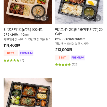
명품도시락 1호 (in뚜껑) 200세트
명품도시락 2호 (외피블랙PP,칸뚜껑) 20
0세트
275x265xh40mm
(하)290x280xh55mm
자연에서 온 선택, 더 건강한 한 끼를 담다
정갈한 프리미엄 블랙 도시락
114,400원
213,000원
(7)
(123)