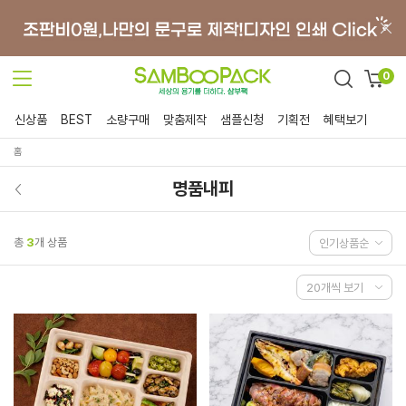
0
신상품
BEST
소량구매
맞춤제작
샘플신청
기획전
혜택보기
홈
명품내피
총
3
개 상품