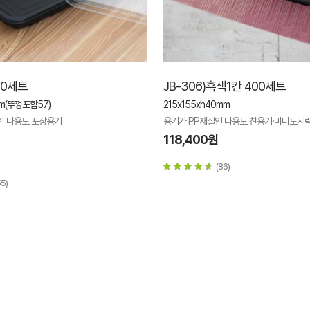
00세트
JB-306)흑색1칸 400세트
mm(뚜껑포함57)
215x155xh40mm
한 다용도 포장용기
용기가 PP재질인 다용도 찬용기·미니도시
118,400원
(86)
55)