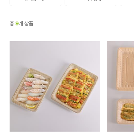
총
9
개 상품