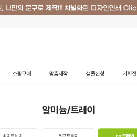
소량구매
맞춤제작
샘플신청
기획전
알미늄/트레이
종이트레이
펄프트레이
pp 트레이