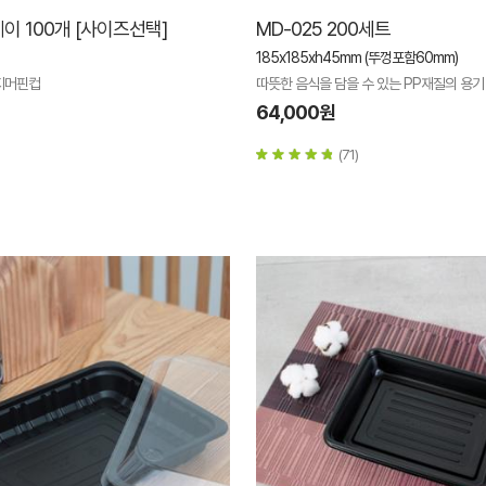
이 100개 [사이즈선택]
MD-025 200세트
185x185xh45mm (뚜껑포함60mm)
지머핀컵
따뜻한 음식을 담을 수 있는 PP재질의 용기
64,000원
(71)