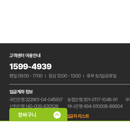
고객센터 이용안내
1599-4939
평일 09:00 - 17:00
점심 12:00 - 13:00
휴무 토/일/공휴일
입금계좌 정보
국민은행 322901-04-045937
농협은행 301-0117-1048-91
우
신한은행 140-009-830526
하나은행 494-910008-86604
예금주 : (주)삼부팩
미확인 입금자 리스트