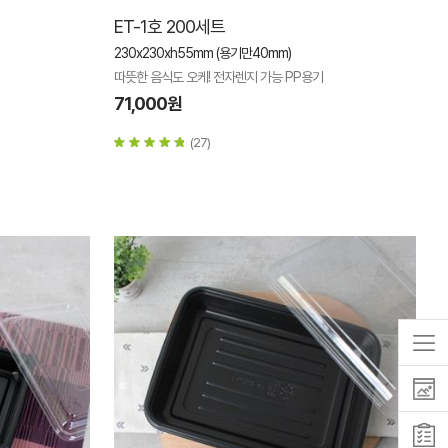
ET-1호 200세트
230x230xh55mm (용기만40mm)
따뜻한 음식도 오케! 전자렌지 가능 PP용기
71,000원
(27)