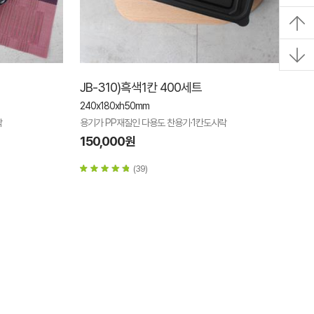
JB-310)흑색1칸 400세트
240x180xh50mm
락
용기가 PP재질인 다용도 찬용기·1칸도시락
150,000원
(39)