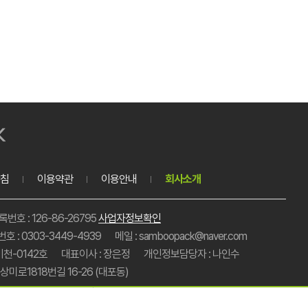
침
이용약관
이용안내
회사소개
호 : 126-86-26795
사업자정보확인
호 : 0303-3449-4939
메일 : samboopack@naver.com
이천-0142호
대표이사 : 장은정
개인정보담당자 : 나인수
미로1818번길 16-26 (대포동)
총 주문금액
0원