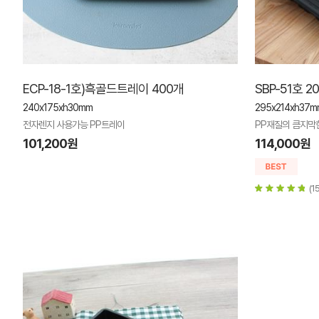
ECP-18-1호)흑골드트레이 400개
SBP-51호 2
240x175xh30mm
295x214xh37
전자렌지 사용가능 PP트레이
PP재질의 큼지막
101,200원
114,000원
(1