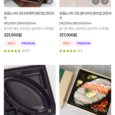
명품도시락 3호 (외피PP,평뚜껑) 200세
명품도시락 3호 (종이외피,평뚜껑) 200세
트
트
(하)290x280xh55mm
(하)290x280xh55mm
담기만 해도 사진찍고 싶어지는 비주얼!!
담기만 해도 사진찍고 싶어지는 비주얼!!
221,000원
217,000원
(537)
(31)