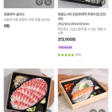
맞춤제작-슬리브
명품도시락 3호(외피PP,투명뚜껑) 200
세트
남들과 다른 포장의 시작, 맞춤 슬리브!
(하)290x280xh55mm
0원
회포장도 고급스럽게 할 수 있는 명품 도
시락
213,000원
(85)