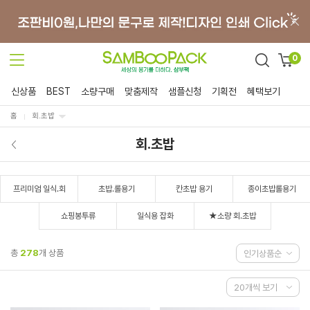
0
신상품
BEST
소량구매
맞춤제작
샘플신청
기획전
혜택보기
홈
회.초밥
회.초밥
프리미엄 일식.회
초밥.롤용기
칸초밥 용기
종이초밥롤용기
쇼핑봉투류
일식용 잡화
★소량 회.초밥
총
278
개 상품