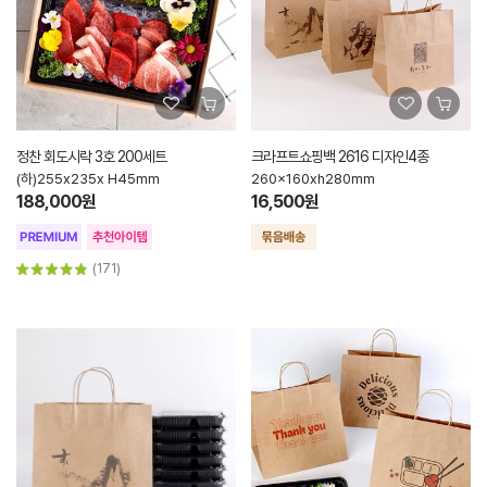
정찬 회도시락 3호 200세트
크라프트쇼핑백 2616 디자인4종
(하)255x235x H45mm
260x160xh280mm
188,000원
16,500원
(171)