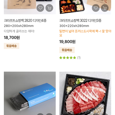
크라프트쇼핑백 2820 디자인4종
크라프트쇼핑백 3022 디자인3종
280x200xh280mm
300x220xh280mm
다양하게 골라쓰는 재미!
밑면이 넓어 돈까스도시락에 똭~! 잘 맞아
요
18,700원
19,800원
(1)