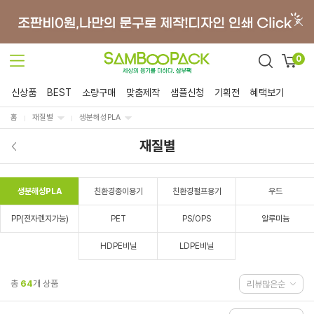
0
신상품
BEST
소량구매
맞춤제작
샘플신청
기획전
혜택보기
홈
재질별
생분해성PLA
재질별
생분해성PLA
친환경종이용기
친환경펄프용기
우드
PP(전자렌지가능)
PET
PS/OPS
알루미늄
HDPE비닐
LDPE비닐
총
64
개 상품