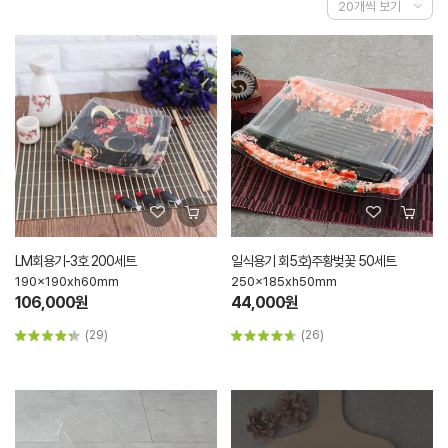
LM회용기-3호 200세트
일식용기 회5호)주황벚꽃 50세트
190x190xh60mm
250x185xh50mm
106,000원
44,000원
(29)
(26)