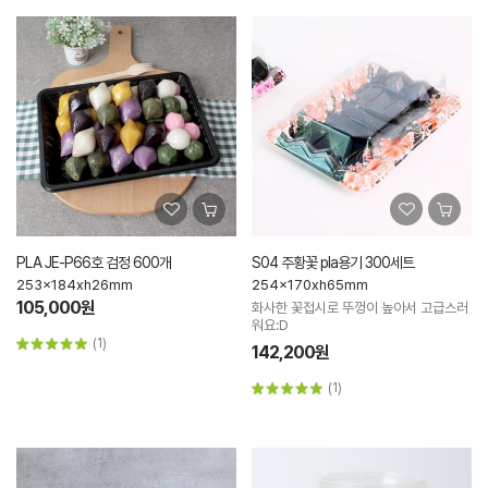
PLA JE-P66호 검정 600개
S04 주황꽃 pla용기 300세트
253x184xh26mm
254x170xh65mm
105,000원
화사한 꽃접시로 뚜껑이 높아서 고급스러
워요:D
(1)
142,200원
(1)