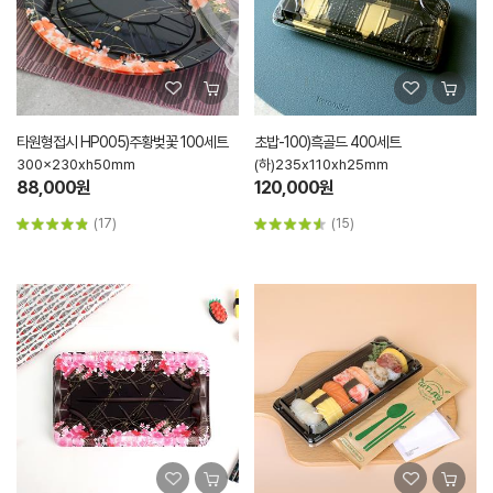
타원형접시 HP005)주황벚꽃 100세트
초밥-100)흑골드 400세트
300x230xh50mm
(하)235x110xh25mm
88,000원
120,000원
(17)
(15)