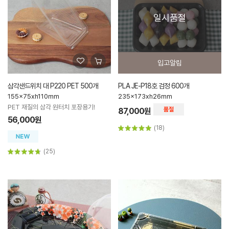
일시품절
입고알림
삼각샌드위치 대 P220 PET 500개
PLA JE-P18호 검정 600개
155x75xh110mm
235x173xh26mm
PET 재질의 삼각 원터치 포장용기!
87,000원
56,000원
(18)
(25)