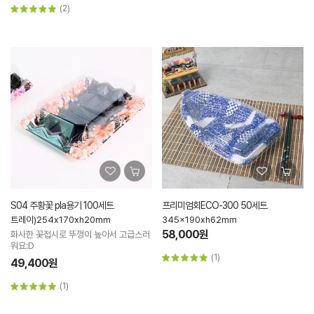
(2)
S04 주황꽃 pla용기 100세트
프리미엄회ECO-300 50세트
트레이)254x170xh20mm
345x190xh62mm
58,000원
화사한 꽃접시로 뚜껑이 높아서 고급스러
워요:D
(1)
49,400원
(1)