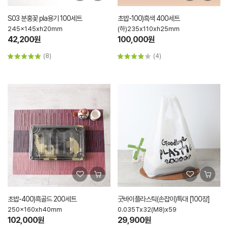
S03 분홍꽃 pla용기 100세트
초밥-100)흑색 400세트
245x145xh20mm
(하)235x110xh25mm
42,200원
100,000원
(8)
(4)
초밥-400)흑골드 200세트
굿바이플라스틱(손잡이)특대 [100장]
250x160xh40mm
0.035Tx32(M8)x59
102,000원
29,900원