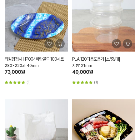
타원형접시 HP004파란골드 100세트
PLA 120다용도용기 [소/중/대]
280x220xh40mm
지름121mm
73,000원
40,000원
(1)
(1)