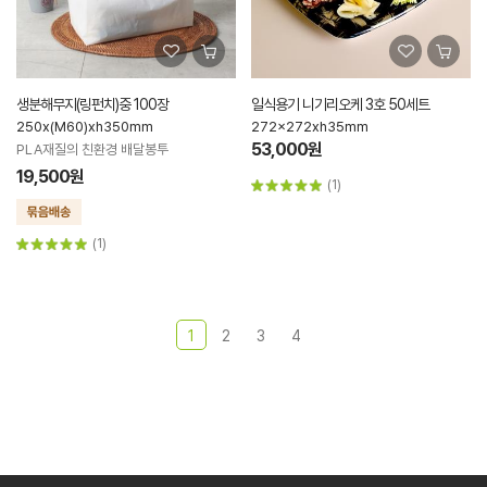
생분해무지(링펀치)중 100장
일식용기 니기리오케 3호 50세트
250x(M60)xh350mm
272x272xh35mm
53,000원
PLA재질의 친환경 배달봉투
19,500원
(1)
(1)
1
2
3
4