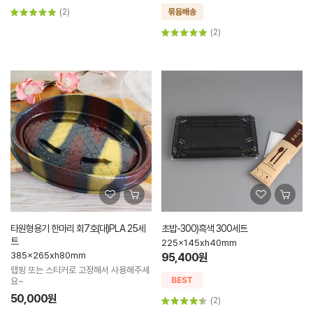
(2)
(2)
타원형용기 한마리 회7호(대)PLA 25세
초밥-300)흑색 300세트
트
225x145xh40mm
385x265xh80mm
95,400원
랩핑 또는 스티커로 고정해서 사용해주세
요~
50,000원
(2)