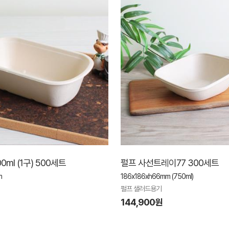
ml (1구) 500세트
펄프 사선트레이77 300세트
m
186x186xh66mm (750ml)
펄프 샐러드용기
144,900원