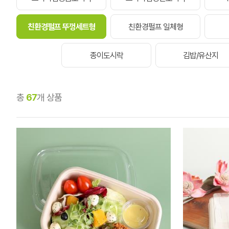
친환경펄프 뚜껑세트형
친환경펄프 일체형
종이도시락
김밥/유산지
총
67
개 상품