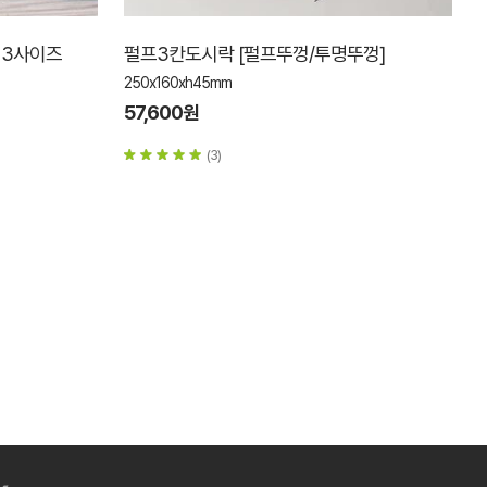
 3사이즈
펄프3칸도시락 [펄프뚜껑/투명뚜껑]
250x160xh45mm
57,600원
(3)