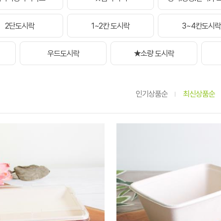
2단도시락
1~2칸 도시락
3~4칸도시락
우드도시락
★소량 도시락
인기상품순
최신상품순