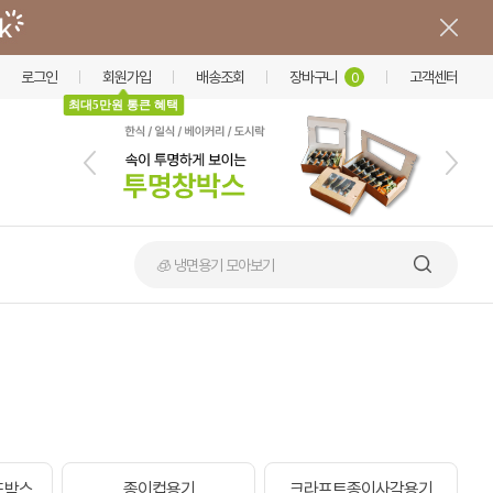
로그인
회원가입
배송조회
장바구니
고객센터
0
최대5만원 통큰 혜택
🧊 냉면용기 모아보기
드박스
종이컵용기
크라프트종이사각용기