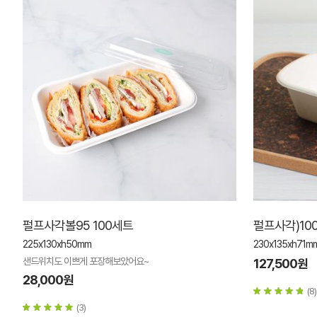
펄프사각볼95 100세트
펄프사각)1000
225x130xh50mm
230x135xh71m
샌드위치도 이쁘게 포장해보았어요~
127,500원
28,000원
(8)
(3)