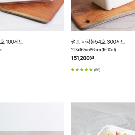
8호 100세트
펄프 사각볼54호 300세트
m
228x165xh86mm (1500ml)
151,200원
(89)