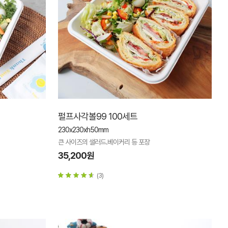
펄프사각볼99 100세트
230x230xh50mm
큰 사이즈의 샐러드.베이커리 등 포장
35,200원
(3)