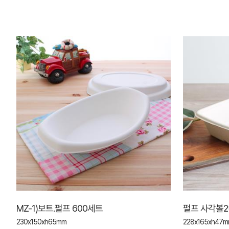
MZ-1)보트.펄프 600세트
펄프 사각볼2
230x150xh65mm
228x165xh47mm