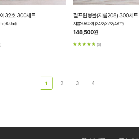
32호 300세트
펄프원형볼(지름208) 300세트
 (900ml)
지름208파이 (24호/32호/48호)
148,500원
)
(6)
2
3
4
1