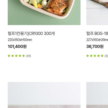
펄프1칸용기)CR1000 300개
펄프 BGS-1
220x160xH50mm
227x160xh39m
101,400원
36,700원
(98)
(8)