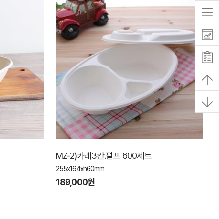
MZ-2)카레3칸.펄프 600세트
255x164xh60mm
189,000원