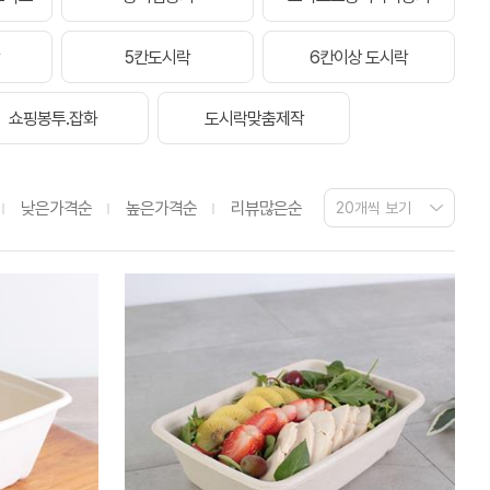
5칸도시락
6칸이상 도시락
쇼핑봉투.잡화
도시락맞춤제작
낮은가격순
높은가격순
리뷰많은순