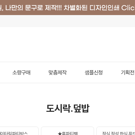
소량구매
맞춤제작
샘플신청
기획전
도시락.덮밥
케이터링파티박스
★홈파티팩
정식.정성.한식.푸