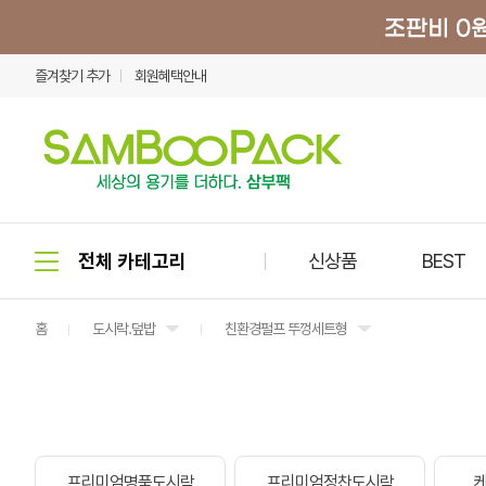
즐겨찾기 추가
회원혜택안내
신상품
BEST
홈
도시락.덮밥
친환경펄프 뚜껑세트형
프리미엄명품도시락
프리미엄정찬도시락