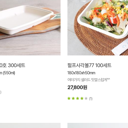
0호 300세트
펄프사각볼77 100세트
 (550ml)
180x180xh50mm
여러가지 샐러드 맛깔스럽게^^
27,800원
)
(1)