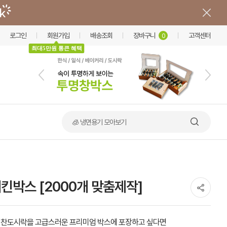
로그인
회원가입
배송조회
장바구니
고객센터
0
최대5만원 통큰 혜택
🍲 덮밥·비빔밥 가마솥용기
킨박스 [2000개 맞춤제작]
찬도시락을 고급스러운 프리미엄 박스에 포장하고 싶다면