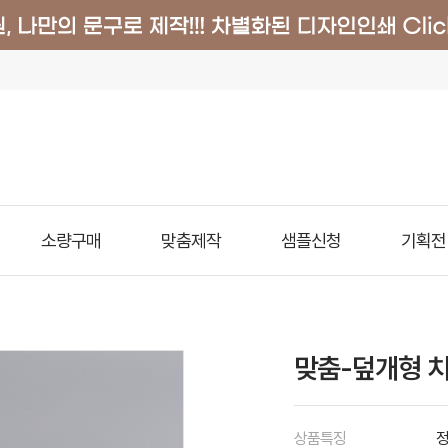
소량구매
맞춤제작
샘플신청
기획전
맞춤-덮개형 치
상품특징
정