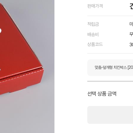
판매가격
적립금
마
배송비
상품코드
3
맞춤-덮개형 치킨박스 [2
선택 상품 금액