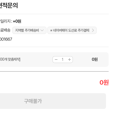
견적문의
일리지 :
+0원
무료배송
지역별 추가배송비
※ 네이버페이 도선료 추가결제
001667
0
원
000개 맞춤제작]
0
원
구매불가