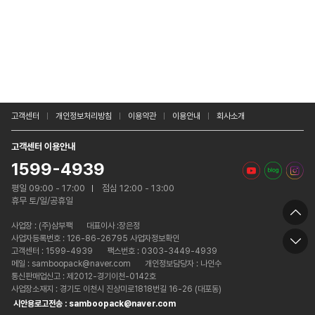
고객센터
개인정보처리방침
이용약관
이용안내
회사소개
고객센터 이용안내
1599-4939
평일 09:00 - 17:00
점심 12:00 - 13:00
휴무 토/일/공휴일
사업장 :
(주)삼부팩
대표이사 :장은정
사업자등록번호 : 126-86-26795 사업자정보확인
고객센터 : 1599-4939
팩스번호 : 0303-3449-4939
메일 : samboopack@naver.com
개인정보담당자 : 나인수
통신판매업신고 : 제2012-경기이천-0142호
사업장소재지 : 경기도 이천시 진상미로1818번길 16-26 (대포동)
시안용로고전송 : samboopack@naver.com