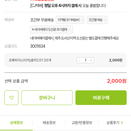
[CJ택배]
평일 오후 4시까지 결제 시
오늘 출발합니다
배송비
조건부 무료배송
지역별 추가배송비
조건별 배송
※ 네이버페이 도선료 추가결제
네이버페이결제시, 제주.도서산지역 도선료는 별도결제 진행해주세요
상품코드
3001634
초록띠지스티커)샐러드01 20개
2,000
원
2,000
원
선택 상품 금액
장바구니
바로구매
상세정보
배송정보
교환/반품정보
상품후기
0