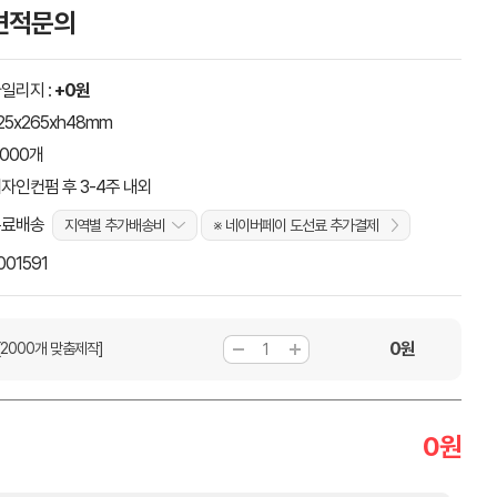
견적문의
일리지 :
+0원
25x265xh48mm
,000개
자인컨펌 후 3-4주 내외
무료배송
지역별 추가배송비
※ 네이버페이 도선료 추가결제
001591
0
원
[2000개 맞춤제작]
0
원