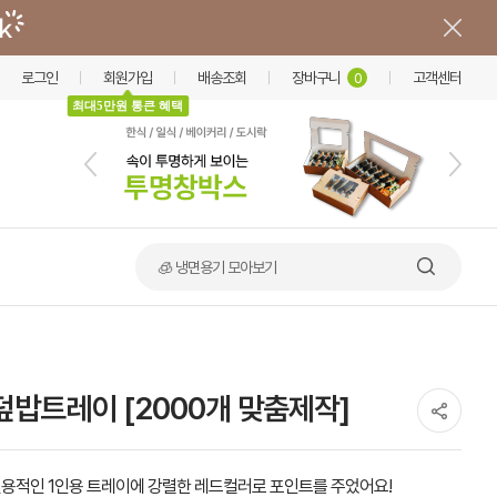
로그인
회원가입
배송조회
장바구니
고객센터
0
최대5만원 통큰 혜택
🍲 덮밥·비빔밥 가마솥용기
 덮밥트레이 [2000개 맞춤제작]
용적인 1인용 트레이에 강렬한 레드컬러로 포인트를 주었어요!