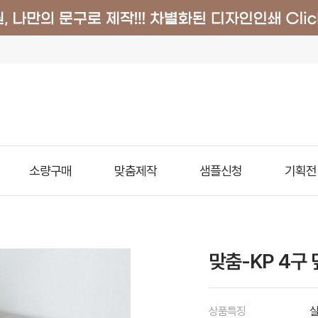
소량구매
맞춤제작
샘플신청
기획전
맞춤-KP 4구
상품특징
실