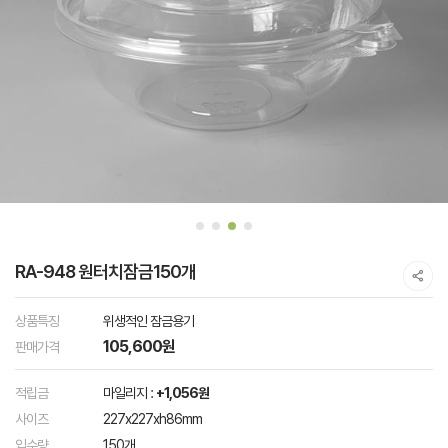
RA-948 원터치잠금150개
상품특징
위생적인 잠금용기
105,600원
판매가격
적립금
마일리지 :
+1,056원
사이즈
227x227xh86mm
입수량
150개