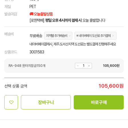
재질
PET
발송마감
🚚 오늘출발상품
[로젠택배]
평일 오후 4시까지 결제 시
오늘 출발합니다
배송비
무료배송
지역별 추가배송비
※ 네이버페이 도선료 추가결제
네이버페이결제시, 제주.도서산지역 도선료는 별도결제 진행해주세요
상품코드
3001583
RA-948 원터치잠금150개
105,600
원
105,600
원
선택 상품 금액
장바구니
바로구매