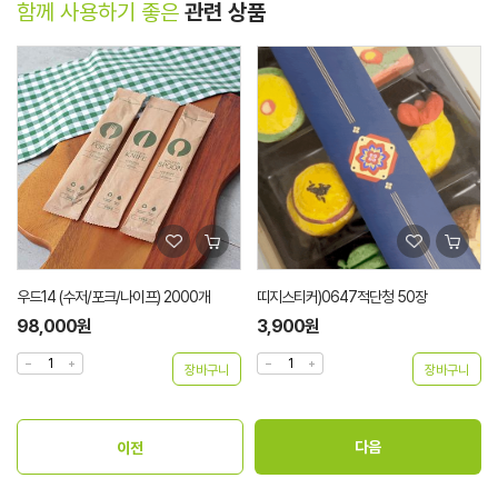
함께 사용하기 좋은
관련 상품
우드14 (수저/포크/나이프) 2000개
띠지스티커)0647적단청 50장
98,000원
3,900원