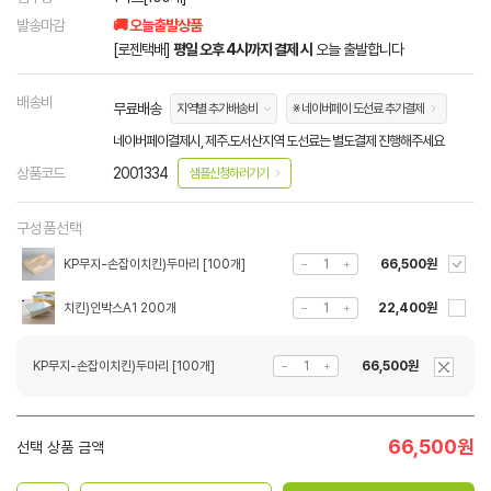
발송마감
🚚 오늘출발상품
[로젠택배]
평일 오후 4시까지 결제 시
오늘 출발합니다
배송비
무료배송
지역별 추가배송비
※ 네이버페이 도선료 추가결제
네이버페이결제시, 제주.도서산지역 도선료는 별도결제 진행해주세요
상품코드
2001334
샘플신청하러가기
구성품선택
KP무지-손잡이치킨)두마리 [100개]
66,500원
치킨)인박스A1 200개
22,400원
KP무지-손잡이치킨)두마리 [100개]
66,500원
66,500
원
선택 상품 금액