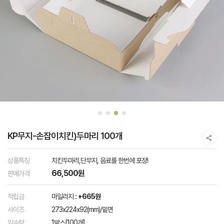
KP무지-손잡이치킨)두마리 100개
상품특징
치킨두마리,단무지, 음료를 한번에 포장!
66,500원
판매가격
적립금
마일리지 :
+665원
사이즈
273x224x92(mm)/밑면
입수량
1박스[100개]