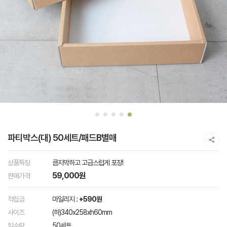
파티박스(대) 50세트/패드B별매
상품특징
큼지막하고 고급스럽게 포장!
59,000원
판매가격
적립금
마일리지 :
+590원
사이즈
(하)340x258xh60mm
입수량
50세트