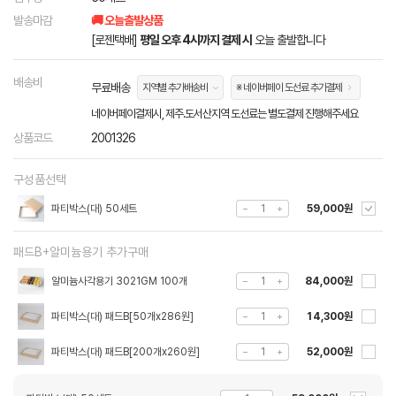
발송마감
🚚 오늘출발상품
[로젠택배]
평일 오후 4시까지 결제 시
오늘 출발합니다
배송비
무료배송
지역별 추가배송비
※ 네이버페이 도선료 추가결제
네이버페이결제시, 제주.도서산지역 도선료는 별도결제 진행해주세요
상품코드
2001326
구성품선택
파티박스(대) 50세트
59,000원
패드B+알미늄용기 추가구매
알미늄사각용기 3021GM 100개
84,000원
파티박스(대) 패드B[50개x286원]
14,300원
파티박스(대) 패드B[200개x260원]
52,000원