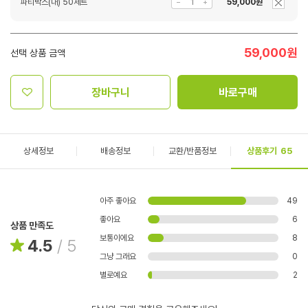
파티박스(대) 50세트
59,000원
59,000
원
선택 상품 금액
장바구니
바로구매
상세정보
배송정보
교환/반품정보
상품후기
65
아주 좋아요
49
좋아요
6
상품 만족도
보통이에요
8
4.5
/
5
그냥 그래요
0
별로예요
2